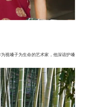
”作为视嗓子为生命的艺术家，他深谙护嗓