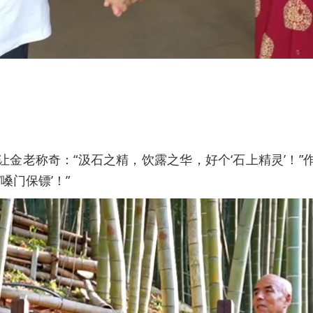
金老称奇：“汲石之精，饮露之华，好个‘石上精灵’！
嗓门保镖’！”