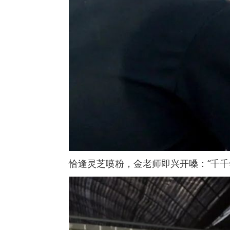
恰逢灵芝喷粉，金老师即兴开嗓：“千