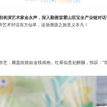
名京剧表演艺术家金永声，深入勤善堂霍山双宝全产业链对
粹艺术对话东方仙草，这场溯源之旅意义非凡！
赤芝，菌盖纹路如金线戏袍，红晕似贵妃醉颜，惊叹：“