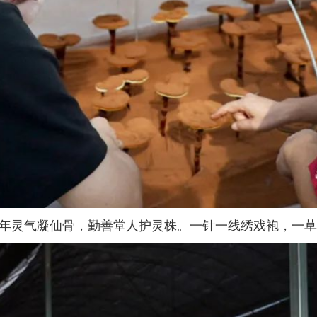
千年灵气凝仙骨，勤善堂人护灵株。一针一线绣戏袍，一草