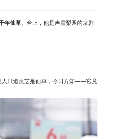
话千年仙草
。台上，他是声震梨园的京剧
世人只道灵芝是仙草，今日方知——它竟