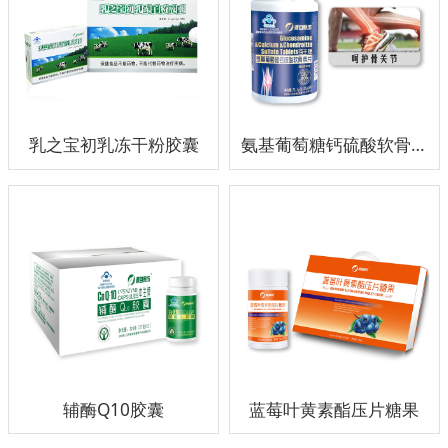
乳之宝初乳冻干粉胶囊
氨基葡萄糖钙硫酸软骨素片
辅酶Q10胶囊
蓝莓叶黄素酯压片糖果