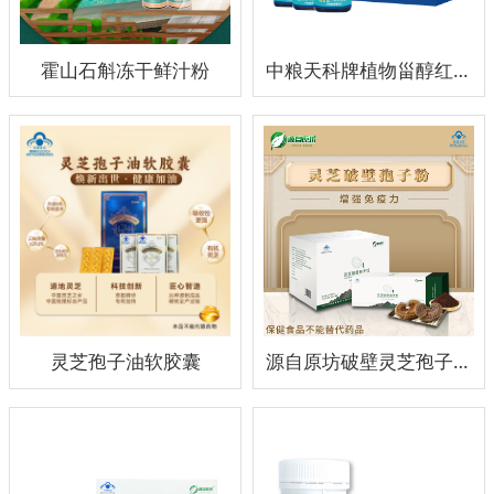
霍山石斛冻干鲜汁粉
中粮天科牌植物甾醇红曲茶多酚片
灵芝孢子油软胶囊
源自原坊破壁灵芝孢子粉