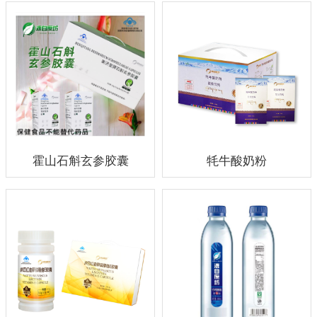
霍山石斛玄参胶囊
牦牛酸奶粉