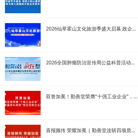
2026仙草霍山文化旅游季盛大启幕 政企携手共绘文旅振兴新蓝图
2026全国肿瘤防治宣传周公益科普活动启幕！名医科普+中医养生来袭！
双誉加冕！勤善堂荣膺“十强工业企业”，卞开勤董事长荣获“突出贡献企业家”！
喜报频传 荣耀加冕 | 勤善堂连斩四项质量诚信大奖，以匠心守护信任！