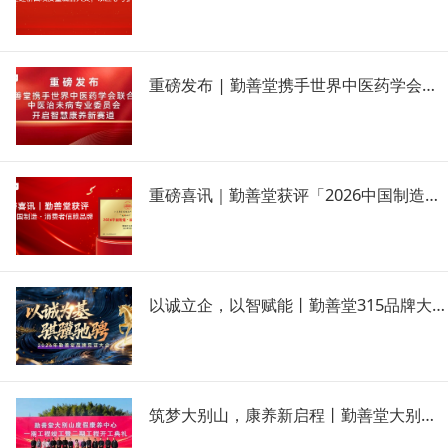
重磅发布 | 勤善堂携手世界中医药学会联合会，开启智慧康养新赛道！
重磅喜讯｜勤善堂获评「2026中国制造・消费者信赖品牌」！
以诚立企，以智赋能丨勤善堂315品牌大会：让中医药康养走向世界、走进万家
筑梦大别山，康养新启程丨勤善堂大别山度假康养中心一期圆满竣工暨二期工程盛大开工