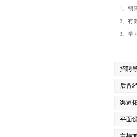
1、销
2、有
3、学
招聘
后备
渠道
平面
主持