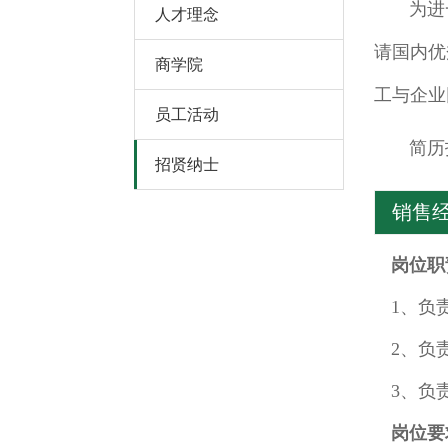
为进一
人才理念
请国内优
商学院
工与企业
员工活动
简历投递邮
招贤纳士
销售
岗位职
1、负
2、负
3、负
岗位要