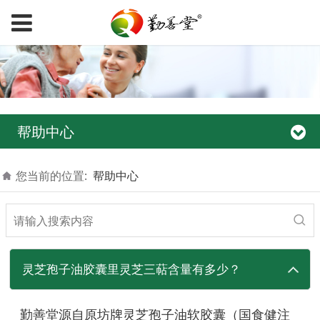
帮助中心
您当前的位置:
帮助中心
灵芝孢子油胶囊里灵芝三萜含量有多少？
勤善堂源自原坊牌灵芝孢子油软胶囊（
国食健注