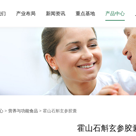
我们
产业布局
新闻资讯
重点基地
产品中心
山石斛玄参胶囊
心
>
营养与功能食品
>
霍山石斛玄参胶囊
霍山石斛玄参胶